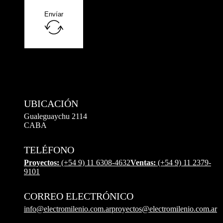
Envíar
UBICACIÓN
Gualeguaychu 2114
CABA
TELÉFONO
Proyectos:
(+54 9) 11 6308-4632
Ventas:
(+54 9) 11 2379-
9101
CORREO ELECTRÓNICO
info@electromilenio.com.ar
proyectos@electromilenio.com.ar